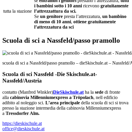
se
entrambi i genitori
prestano l’attrezzatura,
tutti
i bambini
sotto i 10 anni
ricevono
gratuitamente
tutta la stazione
l’attrezzattura da sci.
Se
un genitore
presta l’attrezzatura,
un bambino
di meno di 10 anni
,
ottiene gratuitamente
l’attrezzatura da sci
Scuola di sci a Nassfeld/passo pramollo
scuola di sci a Nassfeld/passo pramollo – dieSkischule.at – Nassfeld/
Scuola di sci Nassfeld -Die Skischule.at-
Nassfeld/Austria
contatto (Manfred Winkler)
DieSkischule.at
ha la
sede
di fronte
alla
cabinovia Millenniumexpress a Tröpolach
, nell edificio
adibito al noleggio sci.
L’area principale
della scuola di sci si trova
presso la stazione intermedia della cabinovia Millenniumexpress
a
Tressdorfer Alm.
https://dieskischule.at
office@dieskischule.at