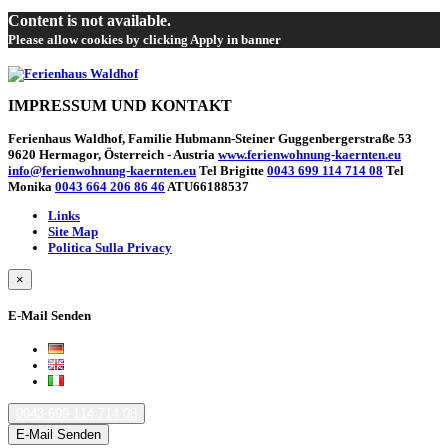
Content is not available.
Please allow cookies by clicking Apply in banner
IMPRESSUM UND KONTAKT
Ferienhaus Waldhof, Familie Hubmann-Steiner Guggenbergerstraße 53
9620 Hermagor, Österreich - Austria
www.ferienwohnung-kaernten.eu
info@ferienwohnung-kaernten.eu
Tel Brigitte
0043 699 114 714 08
Tel
Monika
0043 664 206 86 46
ATU66188537
Links
Site Map
Politica Sulla Privacy
×
E-Mail Senden
0043 699 114 714 08
E-Mail Senden