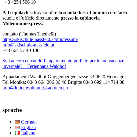
+43 4254 506 10
A Tröpolach
si trova inoltre
la scuola di sci Thommi
con l’area
scuola e l’ufficio direttamente
presso la cabinovia
Millenniumexpress.
contatto (Thomas Themeßl)
https://skischule-nassfeld.at/impressum/
info@skischule-nassfeld.at
+43 664 57 40 106
Stai ancora cercando l’appartamento perfetto per le tue vacanze
invernale? – Ferienhaus Waldhof
Appartamenti Waldhof Guggenbergerstrasse 53 9620 Hermagor
Tel Monika: 0043 664 206 86 46 Brigitte 0043 699 114 714 08
info@ferienwohnung-kaernten.eu
sprache
German
English
Italiano