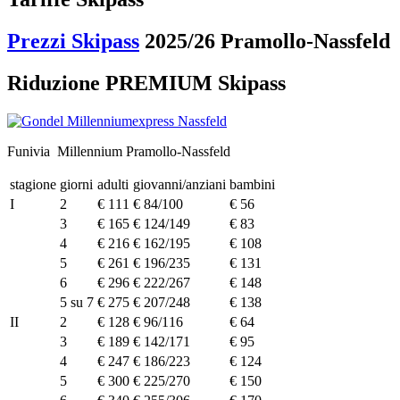
Prezzi Skipass
2025/26 Pramollo-Nassfeld
Riduzione PREMIUM Skipass
Funivia Millennium Pramollo-Nassfeld
stagione
giorni
adulti
giovanni/anziani
bambini
I
2
€ 111
€ 84/100
€ 56
3
€ 165
€ 124/149
€ 83
4
€ 216
€ 162/195
€ 108
5
€ 261
€ 196/235
€ 131
6
€ 296
€ 222/267
€ 148
5 su 7
€ 275
€ 207/248
€ 138
II
2
€ 128
€ 96/116
€ 64
3
€ 189
€ 142/171
€ 95
4
€ 247
€ 186/223
€ 124
5
€ 300
€ 225/270
€ 150