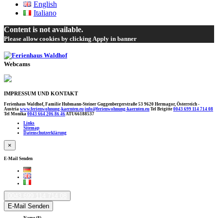
English
Italiano
Content is not available.
Please allow cookies by clicking Apply in banner
Webcams
IMPRESSUM UND KONTAKT
Ferienhaus Waldhof, Familie Hubmann-Steiner Guggenbergerstraße 53 9620 Hermagor, Österreich -
Austria
www.ferienwohnung-kaernten.eu
info@ferienwohnung-kaernten.eu
Tel Brigitte
0043 699 114 714 08
Tel Monika
0043 664 206 86 46
ATU66188537
Links
Sitemap
Datenschutzerklärung
×
E-Mail Senden
0043 699 114 714 08
E-Mail Senden
Name
(*)