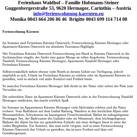
Ferienhaus Waldhof – Familie Hubmann-Steiner
Guggenbergerstraße 53, 9620 Hermagor, Carinthia – Austria
info@ferienwohnung-kaernten.eu
Monika 0043 664 206 86 46 Brigitte 0043 699 114 714 08
Ferienwohnung Kärnten
Im Sommer sind Ferienhaus Kärnten Österreich, Ferienwohnung Kärnten Hermagor oder
Apartment Kärnten Österreich ein absolutes Tourismus Highlight.
Wer Ferienhaus Kärnten Österreich Ferienwohnung mit Hund in Kärnten Österreich in die
Suchmaschine eingibt, der findet eine ganze Menge an tollen Angeboten: Ferienwohnung
Nassfeld, Ferienwohnung Kärnten Hermagor, Apartments Nassfeld Hermagor oder
Ferienhaus Kärnten.
Selbstverständlich stehen ebenso viele Hotels in diesem Gebiet zur Verfügung, jedoch
empfiehlt es sich, Urlaub im Ferienhaus Kärnten zu erleben oder im Apartment Kärnten zu
genießen, weil es einfach viel mehr Komfort und Freiheit bietet.
So manches Ferienhaus Kärnten Hermagor lädt direkt in der Natur oder neben der Piste zum
Verweilen ein.
Die unberührte Natur im Apartment Kärnten Österreich oder in der Ferienwohnung Nassfeld
Hermagor entdecken, das macht wirklich Spaß.
Im Sommer im Appartement Kärnten Hermagor viele Aktivitäten erleben und die Natur
erobern: Vom Radfahren auf dem Gailtal Radweg, Wandern in den herrlichen Alpen oder
Mountainbiken, Schwimmen im hauseigenen Freischwimmbad, Baden im nahegelegenen
Pressegger See, der Badewanne des Gailtales oder im Weissensee, dem höchstgelegenen
Badesee der Alpen bis hin zur gemütlichen Einkehr mit einer deftigen Jause in einer der
vielen Berghütten. Ein Sommer, den man nicht vergisst, weil in einer Ferienwohnung
Kärnten Österreich den Urlaub zu genießen, das ist pure Freiheit und lässt viel
Gestaltungsraum.