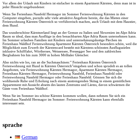
Vor allem der Urlaub mit Kindern ist einfacher in einem Apartment Kärnten, denn man ist in
jeder Hinsicht ungebundener.
Wenn Sie Ferienhaus Nassfeld Hermagor im Sommer Ferienwohnung Kärnten in den
Computer eingeben, purzeln sehr viele attraktive Angebote herein, die das Mieten einer
Ferienwohnung Kärnten Österreich so verführerisch machen, auch Urlaub mit dem Haustier,
dem Hund.
Das wunderschöne Kärntnerland liegt an der Grenze zu Italien und Slowenien im Alpe Adria
Raum so ideal, dass man Ausflüge in den benachbarten Alpe Adria Raum unternehmen kann.
Im Sommer urlauben Familien mit Kindern und unternehmungslustige Pärchen im
Ferienhaus Waldhof Ferienwohnung Apartment Kärnten Österreich besonders schön, weil die
Möglichkeit zum Erwerb der Kärntencard besteht mit Kärntens schönsten Ausflugszielen
inklusive Schifffahrt, Wörthersee, Weissensee, Pressegger See und den zahlreichen
Bergbahnen bis hin zum 3000 m hohen Mölltaler Gletscher.
Also nichts wie los, ran an die Suchmaschinen:” Ferienhaus Kärnten Österreich
Ferienwohnung mit Hund in Kärnten Österreich”eingeben und schon sprudelt es an tollen
Angeboten, wie Ferienwohnung Kärnten Hermagor, Apartment Kärnten Hermagor,
Ferienhaus Kärnten Hermagor, Ferienwohnung Nassfeld, Ferienhaus Nassfeld oder
Ferienwohnung Nassfeld Hermagor oder Ferienhaus Nassfeld. Gönnen Sie sich die
wohltuende Ruhe und Erholung nach einem anstrengenden Skitag in einem gemütlichen
Appartement mit Aussicht abseits des lauten Zentrums und Lärms, davon schwärmen die
Gäste vom Ferienhaus Waldhof.
Wenn Sie im Sommer ins schöne Kärnten kommen wollen, dann nehmen Sie sich ein
Ferienhaus Nassfeld Hermagor im Sommer: Ferienwohnung Kärnten kann ebenfalls
interessant sein.
sprache
German