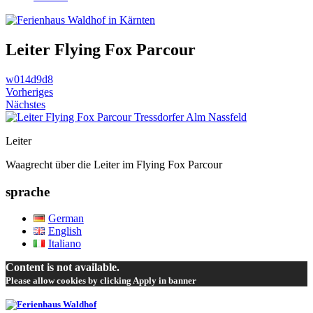
Leiter Flying Fox Parcour
w014d9d8
Vorheriges
Nächstes
Leiter
Waagrecht über die Leiter im Flying Fox Parcour
sprache
German
English
Italiano
Content is not available.
Please allow cookies by clicking Apply in banner