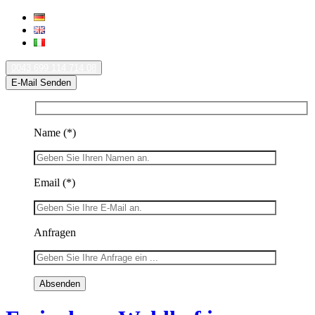
0043 699 114 714 08
E-Mail Senden
Name
(*)
Email
(*)
Anfragen