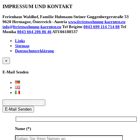
IMPRESSUM UND KONTAKT
Ferienhaus Waldhof, Familie Hubmann-Steiner Guggenbergerstraße 53
9620 Hermagor, Österreich - Austria
www.ferienwohnung-kaernten.eu
info@ferienwohnung-kaernten.eu
Tel Brigitte
0043 699 114 714 08
Tel
Monika
0043 664 206 86 46
ATU66188537
Links
Sitemap
Datenschutzerklärung
×
E-Mail Senden
0043 699 114 714 08
E-Mail Senden
Name
(*)