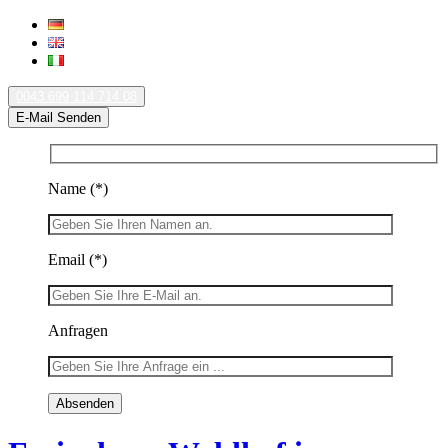
0043 699 114 714 08
E-Mail Senden
Name
(*)
Email
(*)
Anfragen