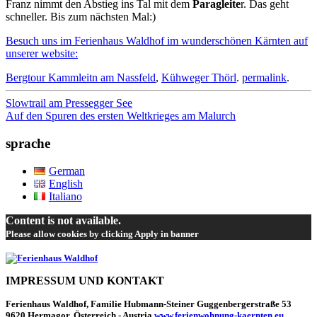
Franz nimmt den Abstieg ins Tal mit dem
Paragleite
r. Das geht
schneller. Bis zum nächsten Mal:)
Besuch uns im Ferienhaus Waldhof im wunderschönen Kärnten
auf
unserer website:
Bergtour Kammleitn am Nassfeld
,
Kühweger Thörl
.
permalink
.
Beitrags-
Slowtrail am Pressegger See
Auf den Spuren des ersten Weltkrieges am Malurch
Navigation
sprache
German
English
Italiano
Content is not available.
Please allow cookies by clicking Apply in banner
IMPRESSUM UND KONTAKT
Ferienhaus Waldhof, Familie Hubmann-Steiner Guggenbergerstraße 53
9620 Hermagor, Österreich - Austria
www.ferienwohnung-kaernten.eu