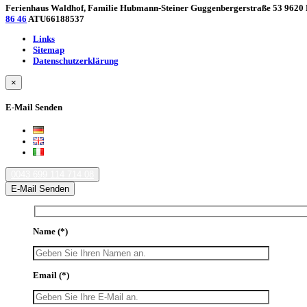
Ferienhaus Waldhof, Familie Hubmann-Steiner Guggenbergerstraße 53 9620 H
86 46
ATU66188537
Links
Sitemap
Datenschutzerklärung
×
E-Mail Senden
0043 699 114 714 08
E-Mail Senden
Name
(*)
Email
(*)