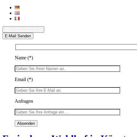
0043 699 114 714 08
E-Mail Senden
Name
(*)
Email
(*)
Anfragen