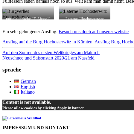
Fußfesseln sahen damals noch so aus, weit kam man damit nicht. Beso
mittelalterliche “Fußfessel”
Laterne “Hochosterwitz
Style”
Ein sehr gelungener Ausflug.
Besuch uns doch auf unserer website
Ausflug auf die Burg Hochosterwitz in Kärnten
,
Ausflug Burg Hocho
Beitrags-
Auf den Spuren des ersten Weltkrieges am Malurch
Neuschnee und Saisonstart 2020/21 am Nassfeld
Navigation
sprache
German
English
Italiano
Content is not available.
Please allow cookies by clicking Apply in banner
IMPRESSUM UND KONTAKT