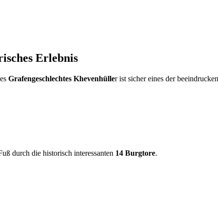
risches Erlebnis
des
Grafengeschlechtes Khevenhülle
r ist sicher eines der beeindruck
uß durch die historisch interessanten
14 Burgtore
.