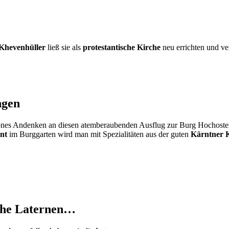
Khevenhüller
ließ sie als
protestantische Kirche
neu errichten und ver
ngen
hönes Andenken an diesen atemberaubenden Ausflug zur Burg Hochoster
nt
im Burggarten wird man mit Spezialitäten aus der guten
Kärntner 
sche Laternen…