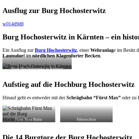
Ausflug zur Burg Hochosterwitz
w014d9d8
Burg Hochosterwitz in Kärnten – ein histo
Ein Ausflug zur
Burg Hochosterwitz
, einer
Wehranlag
e im Besitz 
Launsdor
f im
nördlichen Klagenfurter Becken
.
Burg Hochosterwitz in Kärnten
Aufstieg auf die Hochburg Hochosterwitz
Hinauf geht es entweder mit der
Schrägbahn “Fürst Max”
oder zu F
Fürst Max Bahn
Fähnrichtor
Die 14 Burgtore der Burg Hochosterwitz