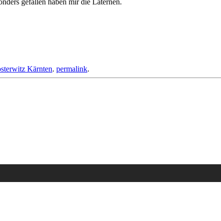
nders gefallen haben mir die Laternen.
sterwitz Kärnten
.
permalink
.