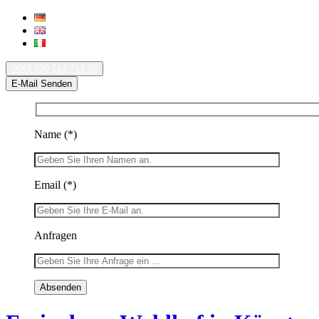
0043 699 114 714 08
E-Mail Senden
Name
(*)
Email
(*)
Anfragen