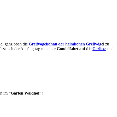
d ganz oben die
Greifvogelschau der heimischen Greifvög
el
zu
sst sich der Ausflugstag mit einer
Gondelfahrt auf die
Gerlitze
und
en im
“Garten Waldhof”
!