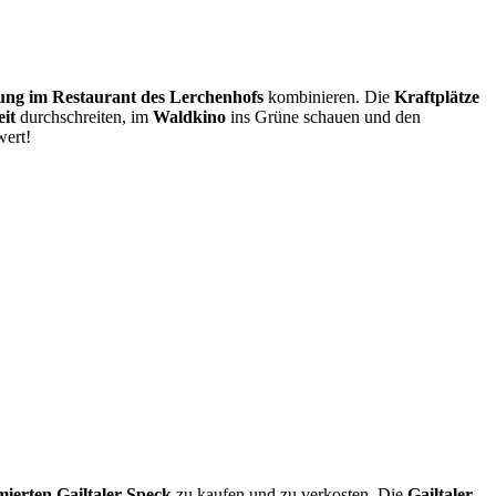
ng im Restaurant des Lerchenhofs
kombinieren. Die
Kraftplätze
it
durchschreiten, im
Waldkino
ins Grüne schauen und den
wert!
ierten Gailtaler Speck
zu kaufen und zu verkosten. Die
Gailtaler