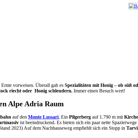
 Ernte vorweisen. Überall gab es
Spezialitäten mit Honig – ob süß o
tock riecht oder
Honig schleudern.
Immer einen Besuch wert!
den Alpe Adria Raum
lbahn
auf den
Monte Lussari
, Ein
Pilgerberg
auf 1.790 m mit
Kirche
rtmassiv
ist beeindruckend. Es bieten sich ein paar nette Spazierwege
(Stand 2023) Auf dem Nachhauseweg empfiehlt sich ein Stopp in
Tarvi