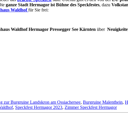
Die
ganze Stadt Hermagor ist Bühne des Speckfestes
, dazu
Volksta
nhaus Waldhof
für Sie frei:
nhaus Waldhof Hermagor Pressegger See Kärnten
über
Neuigkeite
g zur Burgruine Landskron am Ossiachersee
,
Burgruine Malenthein
,
H
Waldhof
,
Speckfest Hermagor 2023
,
Zimmer Speckfest Hermagor