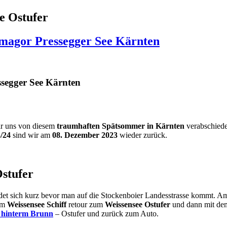
e Ostufer
magor Pressegger See Kärnten
segger See Kärnten
r uns von diesem
traumhaften Spätsommer in Kärnten
verabschiede
/24
sind wir am
08. Dezember 2023
wieder zurück.
stufer
ndet sich kurz bevor man auf die Stockenboier Landesstrasse kommt. A
em
Weissensee Schiff
retour zum
Weissensee Ostufer
und dann mit dem
 hinterm Brunn
– Ostufer und zurück zum Auto.