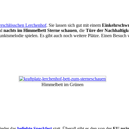
erschlösschen Lerchenhof
. Sie lassen sich gut mit einem
Einkehrschwu
al
nachts im Himmelbett Sterne schauen
, die
Türe der Nachhaltigke
nktsmelodie spielen. Es gibt auch noch weitere Plätze. Einen Besuch 
Himmelbett im Grünen
ieder das
beliebte Speckfest
statt. Überall gibt es den von der
EU präm