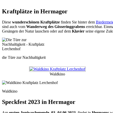
Kraftplätze in Hermagor
Diese
wunderschönen Kraftplätze
finden Sie hinter dem
Biedermei
sind auch vom
Wanderweg des Gösseringgrabens
erreichbar. Einm
Gesängen der Natur lauschen oder auf dem
Klavier
seine eigene Zuku
die Türe zur Nachhaltigkeit
Waldkino
Waldkino
Speckfest 2023 in Hermagor
Am
ersten Juniwochenende
,
03.-04.06.2023
, findet in
Hermago
r w