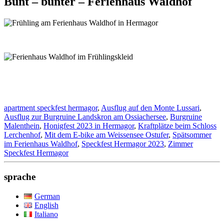
Bunt – bunter – Ferienhaus Waldhof
apartment speckfest hermagor
,
Ausflug auf den Monte Lussari
,
Ausflug zur Burgruine Landskron am Ossiachersee
,
Burgruine
Malenthein
,
Honigfest 2023 in Hermagor
,
Kraftplätze beim Schloss
Lerchenhof
,
Mit dem E-bike am Weissensee Ostufer
,
Spätsommer
im Ferienhaus Waldhof
,
Speckfest Hermagor 2023
,
Zimmer
Speckfest Hermagor
sprache
German
English
Italiano