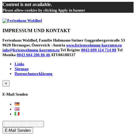
Content is not available.
Please allow cookies by clicking Apply in banner
IMPRESSUM UND KONTAKT
Ferienhaus Waldhof, Familie Hubmann-Steiner Guggenbergerstraße 53
9620 Hermagor, Österreich - Austria
www.ferienwohnung-kaernten.eu
info@ferienwohnung-kaernten.eu
Tel Brigitte
0043 699 114 714 08
Tel
Monika
0043 664 206 86 46
ATU66188537
Links
Sitemap
Datenschutzerklärung
×
E-Mail Senden
0043 699 114 714 08
E-Mail Senden