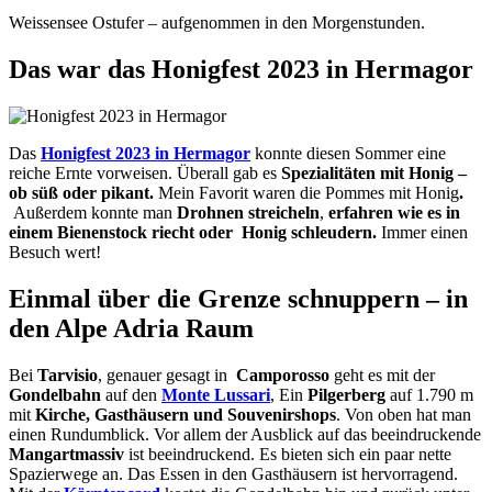
Weissensee Ostufer – aufgenommen in den Morgenstunden.
Das war das Honigfest 2023 in Hermagor
Das
Honigfest 2023 in Hermagor
konnte diesen Sommer eine
reiche Ernte vorweisen. Überall gab es
Spezialitäten mit Honig –
ob süß oder pikant.
Mein Favorit waren die Pommes mit Honig
.
Außerdem konnte man
Drohnen streicheln
,
erfahren wie es in
einem Bienenstock riecht oder
Honig schleudern.
Immer einen
Besuch wert!
Einmal über die Grenze schnuppern – in
den Alpe Adria Raum
Bei
Tarvisio
, genauer gesagt in
Camporosso
geht es mit der
Gondelbahn
auf den
Monte Lussari
, Ein
Pilgerberg
auf 1.790 m
mit
Kirche, Gasthäusern und Souvenirshops
. Von oben hat man
einen Rundumblick. Vor allem der Ausblick auf das beeindruckende
Mangartmassiv
ist beeindruckend. Es bieten sich ein paar nette
Spazierwege an. Das Essen in den Gasthäusern ist hervorragend.