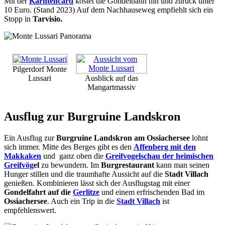
Mit der
Kärntencard
kostet die Gondelbahn hin und zurück unter
10 Euro. (Stand 2023) Auf dem Nachhauseweg empfiehlt sich ein
Stopp in
Tarvisio.
Pilgerdorf Monte
Lussari
Ausblick auf das
Mangartmassiv
Ausflug zur Burgruine Landskron
Ein Ausflug zur
Burgruine Landskron am Ossiachersee
lohnt
sich immer. Mitte des Berges gibt es den
Affenberg mit den
Makkaken
und ganz oben die
Greifvogelschau der heimischen
Greifvög
el
zu bewundern. Im
Burgrestaurant
kann man seinen
Hunger stillen und die traumhafte Aussicht auf die
Stadt Villach
genießen. Kombinieren lässt sich der Ausflugstag mit einer
Gondelfahrt auf die
Gerlitze
und einem erfrischenden Bad im
Ossiachersee
. Auch ein Trip in die
Stadt Villach
ist
empfehlenswert.