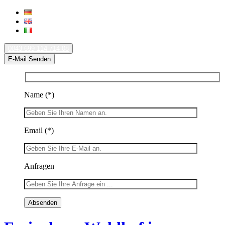
0043 699 114 714 08
E-Mail Senden
Name
(*)
Email
(*)
Anfragen