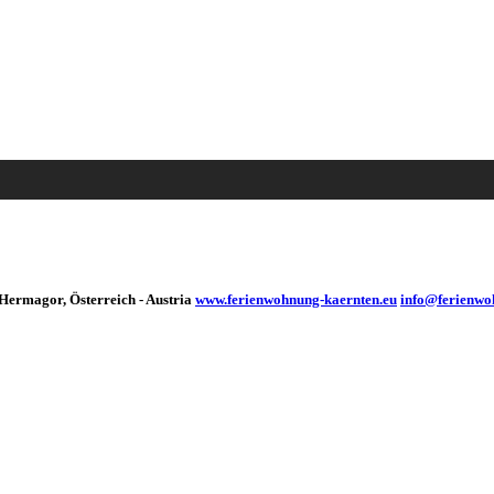
ermagor, Österreich - Austria
www.ferienwohnung-kaernten.eu
info@ferienwo