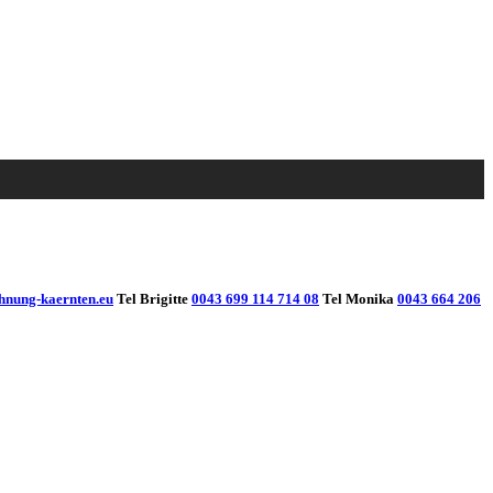
hnung-kaernten.eu
Tel Brigitte
0043 699 114 714 08
Tel Monika
0043 664 206