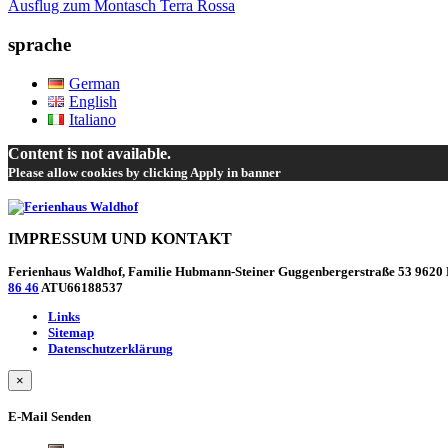
Ausflug zum Montasch Terra Rossa
Navigation
sprache
German
English
Italiano
Content is not available.
Please allow cookies by clicking Apply in banner
IMPRESSUM UND KONTAKT
Ferienhaus Waldhof, Familie Hubmann-Steiner Guggenbergerstraße 53 9620 H
86 46
ATU66188537
Links
Sitemap
Datenschutzerklärung
×
E-Mail Senden