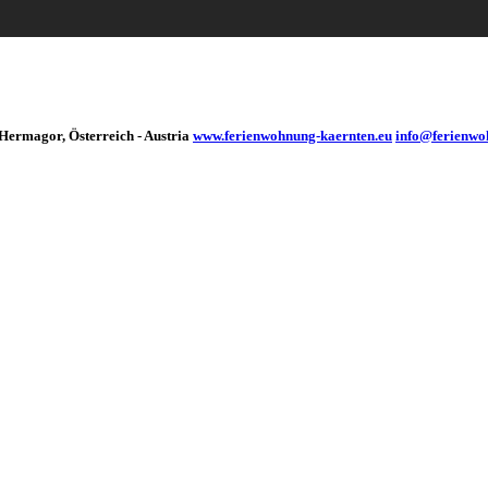
ermagor, Österreich - Austria
www.ferienwohnung-kaernten.eu
info@ferienwo