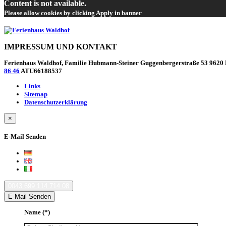
Content is not available.
Please allow cookies by clicking Apply in banner
IMPRESSUM UND KONTAKT
Ferienhaus Waldhof, Familie Hubmann-Steiner Guggenbergerstraße 53 9620 H
86 46
ATU66188537
Links
Sitemap
Datenschutzerklärung
×
E-Mail Senden
0043 699 114 714 08
E-Mail Senden
Name
(*)