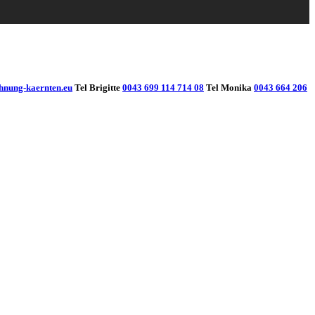
hnung-kaernten.eu
Tel Brigitte
0043 699 114 714 08
Tel Monika
0043 664 206