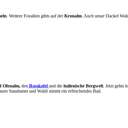
heln
. Weitere Fossilien gibts auf der
Kronalm
. Auch unser Dackel Waldi
d Ofenalm,
den
Rosskofel
und die
italienische Bergwelt
. Jetzt gehts 
r bauen Staudamm und Waldi nimmt ein erfrischendes Bad.