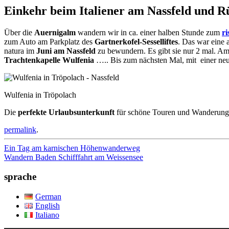
Einkehr
beim
Italiener am Nassfeld und 
Über die
Auernigalm
wandern wir in ca. einer halben Stunde zum
ri
zum Auto am Parkplatz des
Gartnerkofel-Sesselliftes
. Das war eine
natura im
Juni
am Nassfeld
zu bewundern. Es gibt sie nur 2 mal. A
Trachtenkapelle Wulfenia
….. Bis zum nächsten Mal, mit einer neu
Wulfenia in Tröpolach
Die
perfekte Urlaubsunterkunft
für schöne Touren und Wanderunge
permalink
.
Beitrags-
Ein Tag am karnischen Höhenwanderweg
Wandern Baden Schifffahrt am Weissensee
Navigation
sprache
German
English
Italiano