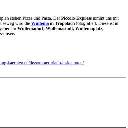
eplan stehen Pizza und Pasta. Der
Piccolo-Express
nimmt uns mit
useweg wird die
Wulfenia
in Tröpolach
fotografiert. Diese ist in
geber
für
Wulfeniadorf, Wulfeniastadt, Wulfeniaplatz,
ssensee.
nung-kaernten.eu/de/sommerurlaub-in-kaernten/