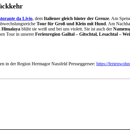
Rückkehr
storante da Livio
, dem
Italiener gleich hinter der Grenze
. Am Speis
 abwechslungsreiche
Tour für Groß und Klein mit Hund
. Am Nachha
m
Himalaya
blüht sie weiß und bei uns violett. Sie ist auch der
Namens
en Tour in unserer
Ferienregion Gailtal – Gitschtal, Lesachtal – Wei
n in der Region Hermagor Nassfeld Presseggersee:
https://ferienwoh